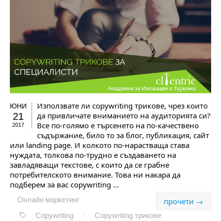
Използвате ли copywriting трикове, чрез които
ЮНИ
да привличате вниманието на аудиторията си?
21
Все по-голямо е търсенето на по-качествено
2017
съдържание, било то за блог, публикация, сайт
или landing page. И колкото по-нарастваща става
нуждата, толкова по-трудно е създаването на
завладяващи текстове, с които да се грабне
потребителското внимание. Това ни накара да
подберем за вас copywriting ...
Онлайн маркетинг
прочети →
Copywriting
·
Copywriting трикове