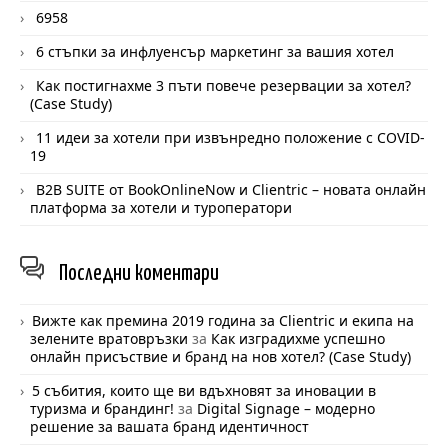
6958
6 стъпки за инфлуенсър маркетинг за вашия хотел
Как постигнахме 3 пъти повече резервации за хотел?
(Case Study)
11 идеи за хотели при извънредно положение с COVID-
19
B2B SUITE от BookOnlineNow и Clientric – новата онлайн
платформа за хотели и туроператори
Последни
коментари
Вижте как премина 2019 година за Clientric и екипа на
зелените вратовръзки
за
Как изградихме успешно
онлайн присъствие и бранд на нов хотел? (Case Study)
5 събития, които ще ви вдъхновят за иновации в
туризма и брандинг!
за
Digital Signage – модерно
решение за вашата бранд идентичност