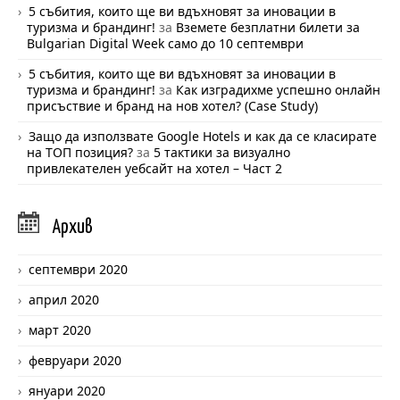
5 събития, които ще ви вдъхновят за иновации в
туризма и брандинг!
за
Вземете безплатни билети за
Bulgarian Digital Week само до 10 септември
5 събития, които ще ви вдъхновят за иновации в
туризма и брандинг!
за
Как изградихме успешно онлайн
присъствие и бранд на нов хотел? (Case Study)
Защо да използвате Google Hotels и как да се класирате
на ТОП позиция?
за
5 тактики за визуално
привлекателен уебсайт на хотел – Част 2
Арх
ив
септември 2020
април 2020
март 2020
февруари 2020
януари 2020