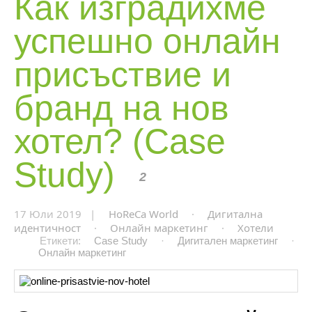
Как изградихме
успешно онлайн
присъствие и
бранд на нов
хотел? (Case
Study)
2
17 Юли 2019 |
HoReCa World
·
Дигитална
идентичност
·
Онлайн маркетинг
·
Хотели
Етикети:
Case Study
·
Дигитален маркетинг
·
Онлайн маркетинг