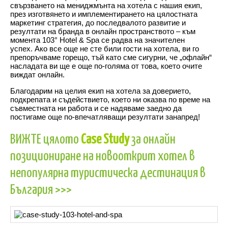
свързването на мениджмънта на хотела с нашия екип,
през изготвянето и имплементирането на цялостната
маркетинг стратегия, до последвалото развитие и
резултати на бранда в онлайн пространството – към
момента 103° Hotel & Spа се радва на значителен
успех. Ако все още не сте били гости на хотела, ви го
препоръчваме горещо, тъй като сме сигурни, че „офлайн“
насладата ви ще е още по-голяма от това, което очите
виждат онлайн.
Благодарим на целия екип на хотела за доверието,
подкрепата и съдействието, което ни оказва по време на
съвместната ни работа и се надяваме заедно да
постигаме още по-впечатляващи резултати занапред!
ВИЖТЕ цялото
Case Study
за онлайн
позициониране на новооткрит хотел в
непопулярна туристическа дестинация в
България >>>