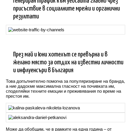
Генериран трафик към уебсайта главно чрез
присъствие в социалните мрежи и органични
резултати
През май и юни хотелът се превърна и в
желано място за
отдих на известни личности
и инфлуенсъри в България
Това допълнително помогна за популяризиране на бранда,
а ние дадохме максимална гласност на почивката им,
споделяйки техните емоции и преживявания по време на
престоя им.
Може да обобщим, че в рамките на една година – от