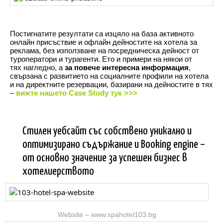
Постигнатите резултати са изцяло на база активното
онлайн присъствие и офлайн дейностите на хотела за
реклама, без използване на посредническа дейност от
туроператори и турагенти. Ето и примери на някои от
тях нагледно, а
за повече интересна информация
,
свързана с развитието на социалните профили на хотела
и на директните резервации, базирани на дейностите в тях
–
вижте нашето
Case Study тук >>>
Стилен уебсайт със собствено уникално и
оптимизирано съдържание и Booking engine –
от основно значение за успешен бизнес в
хотелиерството
Website – www.spahotel103.bg