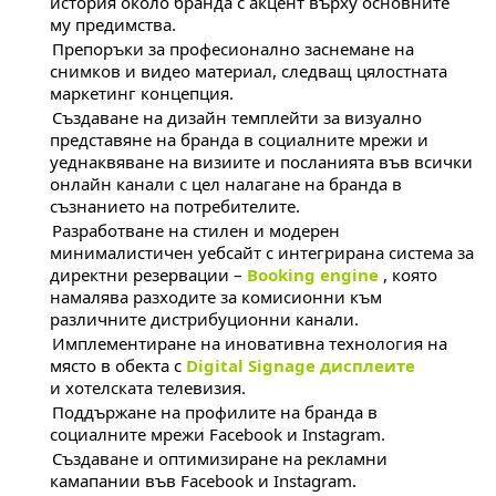
история около бранда с акцент върху основните
му предимства.
Препоръки за професионално заснемане на
снимков и видео материал, следващ цялостната
маркетинг концепция.
Създаване на дизайн темплейти за визуално
представяне на бранда в социалните мрежи и
уеднаквяване на визиите и посланията във всички
онлайн канали с цел налагане на бранда в
съзнанието на потребителите.
Разработване на стилен и модерен
минималистичен уебсайт с интегрирана система за
директни резервации –
Booking engine
, която
намалява разходите за комисионни към
различните дистрибуционни канали.
Имплементиране на иновативна технология на
място в обекта с
Digital Signage дисплеите
и хотелската телевизия.
Поддържане на профилите на бранда в
социалните мрежи Facebook и Instagram.
Създаване и оптимизиране на рекламни
камапании във Facebook и Instagram.