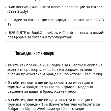
Как постигнахме 3 пъти повече резервации за хотел?
(Case Study)
11 идеи за хотели при извънредно положение с COVID-
19
B2B SUITE от BookOnlineNow и Clientric – новата онлайн
платформа за хотели и туроператори
Последни
коментари
Вижте как премина 2019 година за Clientric и екипа на
зелените вратовръзки
за
Как изградихме успешно
онлайн присъствие и бранд на нов хотел? (Case Study)
5 събития, които ще ви вдъхновят за иновации в
туризма и брандинг!
за
Digital Signage – модерно
решение за вашата бранд идентичност
5 събития, които ще ви вдъхновят за иновации в
туризма и брандинг!
за
Вземете безплатни билети за
Bulgarian Digital Week само до 10 септември