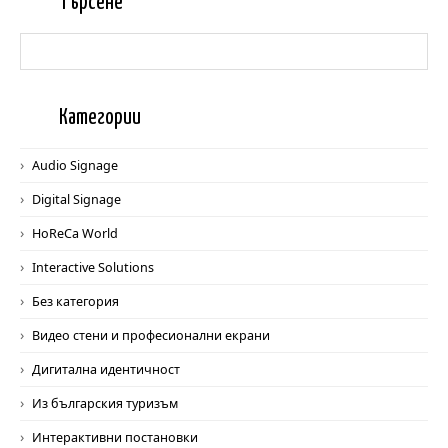
Търс
ене
Катег
ории
Audio Signage
Digital Signage
HoReCa World
Interactive Solutions
Без категория
Видео стени и професионални екрани
Дигитална идентичност
Из българския туризъм
Интерактивни постановки