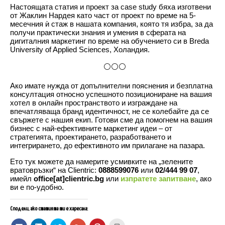
Настоящата статия и проект за case study бяха изготвени
от Жаклин Нардея като част от проект по време на 5-
месечния ѝ стаж в нашата компания, която тя избра, за да
получи практически знания и умения в сферата на
дигиталния маркетинг по време на обучението си в Breda
University of Applied Sciences, Холандия.
⚪⚪⚪
Ако имате нужда от допълнителни пояснения и безплатна
консултация относно успешното позициониране на вашия
хотел в онлайн пространството и изграждане на
впечатляваща бранд идентичност, не се колебайте да се
свържете с нашия екип. Готови сме да помогнем на вашия
бизнес с най-ефективните маркетинг идеи – от
стратегията, проектирането, разработването и
интегрирането, до ефективното им прилагане на пазара.
Ето тук можете да намерите усмивките на „зелените
вратовръзки“ на Clientric:
0888599076
или
02/444 99 07
,
имейл
office[at]clientric.bg
или
изпратете запитване
, ако
ви е по-удобно.
Сподели, ако статията ти е харесала:
C
C
C
C
C
C