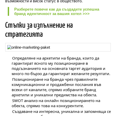
възможности и висок статус в обществото.
Разберете повече как да създадете успешна
бранд идентичност за вашия хотел >>>
Стъпки за изпълнение на
стратегията
Определяне на
архетипи
на бранда,
които да
гарантират ясното му позициониране в
подсъзнанието на основната таргет аудитория и
много по-бързо да гарантират желаните резултати.
Позициониране на бранда чрез правилните
комуникационни и продажбени послания във
всеки от каналите,
спрямо избраните бранд
архетипи и уникални предимства на обекта.
SWOT анализ
на онлайн позиционирането на
обекта, спрямо това на конкурентите.
Създаване на интересна, уникална и запомняща се