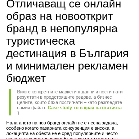
Отличаващ се онлайн
образ на новооткрит
бранд в непопулярна
туристическа
дестинация в България
и минимален рекламен
бюджет
Вижте конкретните маркетинг данни и постигнати
резултати в предстоящите редове, а бизнес
целите, които бяха постигнати – като разгледате
самия файл с
Case study-то в края на статията
⤵️
Налагането на нов бранд онлайн не е лесна задача,
особено когато пазарната конкуренция е висока, а
локацията на обекта не е сред популярните и често
посещавани дестинации в България от съответната