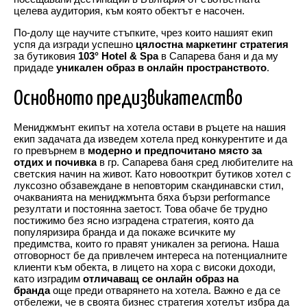
целева аудитория, към която обектът е насочен.
По-долу ще научите стъпките, чрез които нашият екип
успя да изгради успешно
цялостна маркетинг стратегия
за бутиковия
103° Hotel & Spа
в Сапарева баня и да му
придаде
уникален образ в онлайн пространството
.
Основното предизвикателство
Мениджмънт екипът на хотела остави в ръцете на нашия
екип задачата да изведем хотела пред конкурентите и да
го превърнем в
модерно и предпочитано място за
отдих и почивка
в гр. Сапарева баня сред любителите на
светския начин на живот. Като новооткрит бутиков хотел с
луксозно обзавеждане в неповторим скандинавски стил,
очакванията на мениджмънта бяха бързи performance
резултати и постоянна заетост. Това обаче бе трудно
постижимо без ясно изградена стратегия, която да
популяризира бранда и да покаже всичките му
предимства, които го правят уникален за региона. Наша
отговорност бе да привлечем интереса на потенциалните
клиенти към обекта, в лицето на хора с високи доходи,
като изградим
отличаващ се онлайн образ на
бранда
още преди отварянето на хотела. Важно е да се
отбележи, че в своята бизнес стратегия хотелът избра да