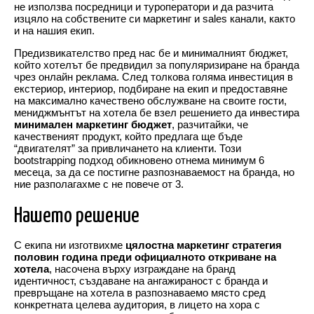
не използва посредници и туроператори и да разчита
изцяло на собствените си маркетинг и sales канали, както
и на нашия екип.
Предизвикателство пред нас бе и
минималният бюджет
,
който хотелът бе предвидил за популяризиране на бранда
чрез онлайн реклама. След толкова голяма инвестиция в
екстериор, интериор, подбиране на екип и предоставяне
на максимално качествено обслужване на своите гости,
мениджмънтът на хотела бе взел решението да инвестира
минимален маркетинг бюджет
, разчитайки, че
качественият продукт, който предлага ще бъде
“двигателят” за привличането на клиенти. Този
bootstrapping подход обикновено отнема минимум 6
месеца, за да се постигне разпознаваемост на бранда, но
ние разполагахме с не повече от 3.
Нашето решение
С екипа ни изготвихме
цялостна маркетинг стратегия
половин година преди официалното откриване на
хотела
, насочена върху изграждане на бранд
идентичност, създаване на ангажираност с бранда и
превръщане на хотела в разпознаваемо място сред
конкретната целева аудитория, в лицето на хора с