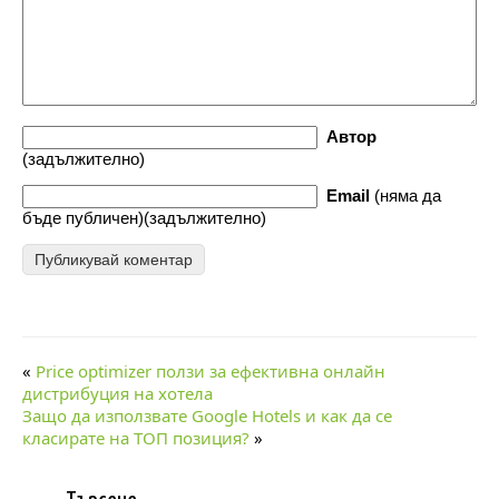
w
w
)
)
o
)
)
w
)
Автор
(задължително)
Email
(няма да
бъде публичен)(задължително)
«
Price optimizer ползи за ефективна онлайн
дистрибуция на хотела
Защо да използвате Google Hotels и как да се
класирате на ТОП позиция?
»