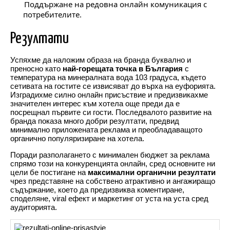
Поддържане на редовна онлайн комуникация с
потребителите
.
Резултати
Успяхме да наложим образа на бранда буквално и
преносно като
най-горещата точка в България
с
температура на минералната вода 103 градуса, където
сетивата на гостите се извисяват до върха на еуфорията.
Изградихме силно онлайн присъствие и предизвикахме
значителен интерес към хотела още преди да е
посрещнал първите си гости. Последвалото развитие на
бранда показа много добри резултати, предвид
минимално приложената реклама и преобладаващото
органично популяризиране на хотела.
Поради разполагането с минимален бюджет за реклама
спрямо този на конкуренцията онлайн, сред основните ни
цели бе постигане на
максимални органични резултати
чрез представяне на собствено атрактивно и ангажиращо
съдържание, което да предизвиква коментиране,
споделяне, viral ефект и маркетинг от уста на уста сред
аудиторията.