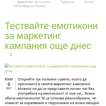
маркетинг за хотели
·
Туризъм
·
Хотел
·
Хотелиерски бизнес
Тествайте емотикони
за маркетинг
кампания още днес
1
Открийте тук полезни съвети, които да
ЮНИ
приложите в своята маркетинг кампания
6
Можете ли да си представите личен чат без
2017
употребата на емотикони? И ние не… Всеки
обича емотиконите! Те са толкова разнообразни, че
помагат за изразяване и подсилване на всяка емоция.