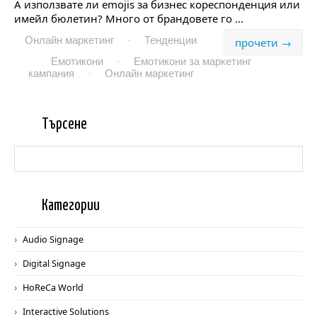
А използвате ли emojis за бизнес кореспонденция или
имейл бюлетин? Много от брандовете го ...
Онлайн маркетинг
·
Тенденции
прочети →
Емотикони
·
Емотикони за маркетинг
кампания
·
Онлайн маркетинг
Търс
ене
Катег
ории
Audio Signage
Digital Signage
HoReCa World
Interactive Solutions