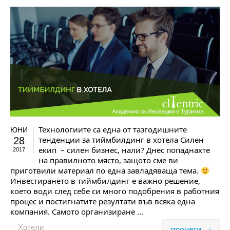
Технологиите са една от тазгодишните
ЮНИ
тенденции за тиймбилдинг в хотела Силен
28
екип – силен бизнес, нали? Днес попаднахте
2017
на правилното място, защото сме ви
приготвили материал по една завладяваща тема.
Инвестирането в тиймбилдинг е важно решение,
което води след себе си много подобрения в работния
процес и постигнатите резултати във всяка една
компания. Самото организиране ...
Хотели
прочети →