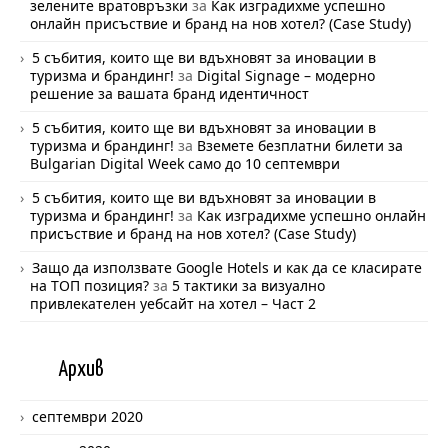
зелените вратовръзки
за
Как изградихме успешно
онлайн присъствие и бранд на нов хотел? (Case Study)
5 събития, които ще ви вдъхновят за иновации в
туризма и брандинг!
за
Digital Signage – модерно
решение за вашата бранд идентичност
5 събития, които ще ви вдъхновят за иновации в
туризма и брандинг!
за
Вземете безплатни билети за
Bulgarian Digital Week само до 10 септември
5 събития, които ще ви вдъхновят за иновации в
туризма и брандинг!
за
Как изградихме успешно онлайн
присъствие и бранд на нов хотел? (Case Study)
Защо да използвате Google Hotels и как да се класирате
на ТОП позиция?
за
5 тактики за визуално
привлекателен уебсайт на хотел – Част 2
Арх
ив
септември 2020