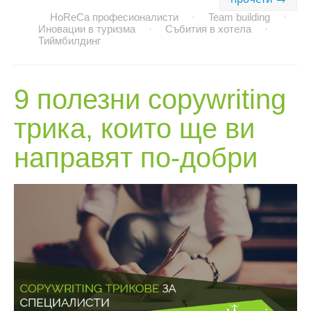
HoReCa професионалисти
·
Team building
·
Иновации в туризма
·
Събития в хотела
·
Тиймбилдинг
9 полезни copywriting
трика, които
ще ви
направят по-добри