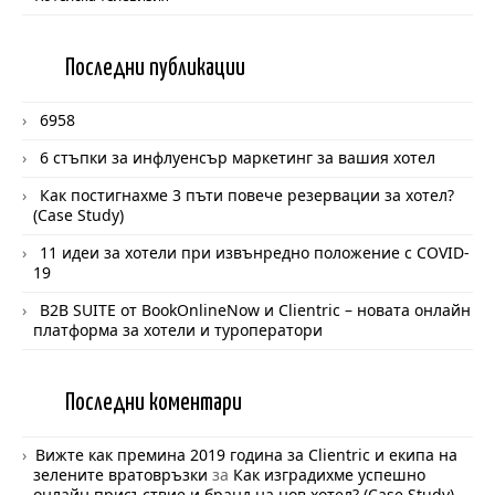
Последни
публикации
6958
6 стъпки за инфлуенсър маркетинг за вашия хотел
Как постигнахме 3 пъти повече резервации за хотел?
(Case Study)
11 идеи за хотели при извънредно положение с COVID-
19
B2B SUITE от BookOnlineNow и Clientric – новата онлайн
платформа за хотели и туроператори
Последни
коментари
Вижте как премина 2019 година за Clientric и екипа на
зелените вратовръзки
за
Как изградихме успешно
онлайн присъствие и бранд на нов хотел? (Case Study)