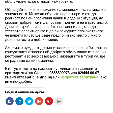
обслужването, се отнасят към гостите.
Обръщайте повече внимание на мениджмънта на място в
заведението. Може да обучите сервитьорите как да
реагират по най-правилния начин в дадени ситуации, да
спазват добрия тон и да поставят клиента на първо място.
Дори ако трябва използвайте поставени лица, за да
тествате сервитьорите и да си осигурите спокойствието,
че вашето място ще бъде предпочитано място с много
доволни гости и добри отзиви.
Ако имате нужда от допълнителни пояснения и безплатна
консултация относно най-доброто обслужване във вашия
ресторант и всичко свързано с иновациите в туризма, ще
се радваме да ви помогнем.
Ето тук можете да намерите усмивките на „зелените
вратовръзки“ на Clientric:
0888599076
или
02/444 99 07
,
имейл
office[at]clientric.bg
или
изпратете запитване
, ако
ви е по-удобно.
Сподели, ако статията ти е харесала:
C
C
C
C
C
C
l
l
l
l
l
l
i
i
i
i
i
i
c
c
c
c
c
c
k
k
k
k
k
k