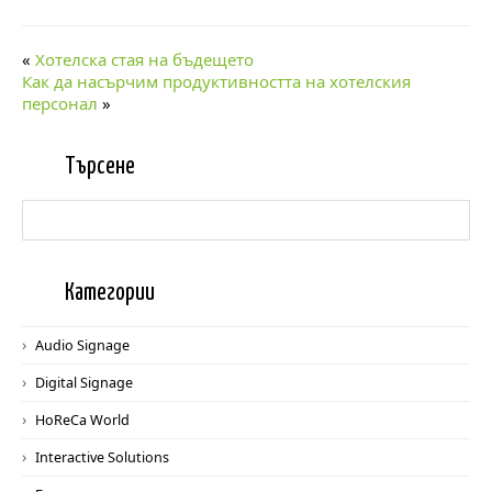
«
Хотелска стая на бъдещето
Как да насърчим продуктивността на хотелския
персонал
»
Търс
ене
Катег
ории
Audio Signage
Digital Signage
HoReCa World
Interactive Solutions