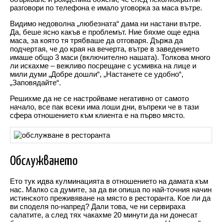
разговори по телефона е имало уговорка за маса вътре.
Видимо недоволна „любезната“ дама ни настани вътре.
Да, беше ясно какъв е проблемът. Ние бяхме още една
маса, за която тя трябваше да отговаря. Държа да
подчертая, че до края на вечерта, вътре в заведението
имаше общо 3 маси (включително нашата). Толкова много
ли искахме – вежливо посрещане с усмивка на лице и
мили думи „Добре дошли“, „Настанете се удобно“,
„Заповядайте“.
Решихме да не се настройваме негативно от самото
начало, все пак всеки има лоши дни, въпреки че в тази
сфера отношението към клиента е на първо място.
Обслужването
Ето тук идва кулминацията в отношението на дамата към
нас. Малко са думите, за да ви опиша по най-точния начин
истинското преживяване на място в ресторанта. Кое ли да
ви споделя по-напред? Дали това, че ни сервираха
салатите, а след тях чакахме 20 минути да ни донесат