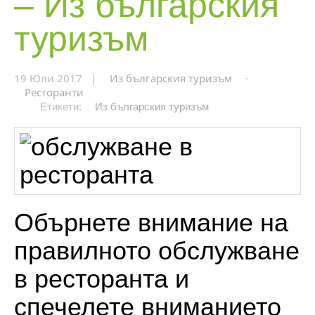
–
Из българския
туризъм
19 Юли 2017 |
Из българския туризъм
·
Ресторанти
Етикети:
Из българския туризъм
Обърнете внимание на
правилното обслужване
в ресторанта и
спечелете вниманието