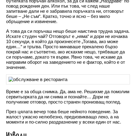
бутилката поръчан алкохол, за да си кажем „Наздраве“ по
повод рождения ден. Или пък това, че след наше
запитване дали не е забравила поръчката ни, отговорът
беше – „Не съм“. Кратко, точно и ясно – без мило
обръщение и извинение.
А това да си поръчаш нещо беше наистина трудна задача.
Искате студен чай? Отговорът е „няма“ и дори не изчаква
10 секунди, в който да произнесете „Тогава, ако може
един…“ и тръгва. Просто минаваше прекалено бързо
покрай нас и съответно, ако искахме нещо, трябваше да
си поръчаме, докато тя върви. Явно това, че искаме да
направим оборот на заведението не е фактор, който е от
значение.
Време е за обща снимка. Да, ама не. Решихме да помолим
сервитьорката да ни снима и познайте… Дори не
получихме отговор, просто странен пронизващ поглед.
През цялата вечер това беше нейното поведение. За
жалост ужасно нелюбезно, предизвикващо леко, а на
моменти и по-силно раздразнение у всеки един от нас.
Изводи