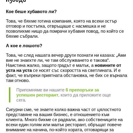
Кое беше хубавото ли?
Това, че бяхме готина компания, която на всеки остър
отговор и постъпка, отвръщаше с насмешка и не
позволихме нищо да помрачи хубавия повод, по който се
бяхме събрали.
А кое е лошото?
Това, че след нашата вечер други познати ни казаха: „Ами
вие не знаехте ли, че там обслужването е такова“.
Наистина жалко, защото градът е малък, а
новините от
уста на уста
се носят със скоростта на светлината. И е
факт, че въпреки приятната обстановка, не бих се върнала
там отново.
Припомняме ви нашите
6 препоръки за
успешен ресторант
, които да приложите още
сега.
Сигурни сме, че знаете колко важна част от цялостното
представяне на вашия бизнес, е отношението към
клиента. Много бихме се радвали, ако собствениците на
всеки един голям или малък ресторант, обръщат повече
внимание на начина, по-който хората, отговарящи за