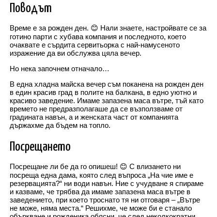
Поводът
Време е за рожден ден. 😊 Нали знаете, настройвате се за
готино парти с хубава компания и последното, което
очаквате е сърдита сервитьорка с най-намусеното
изражение да ви обслужва цяла вечер.
Но нека започнем отначало…
В една хладна майска вечер съм поканена на рожден ден
в един красив град в полите на балкана, в едно уютно и
красиво заведение. Имаме запазена маса вътре, тъй като
времето не предразполагаше да се възползваме от
градината навън, а и женската част от компанията
държахме да бъдем на топло.
Посрещането
Посрещане ли бе да го опишеш! 😊 С влизането ни
посреща една дама, която след въпроса „На чие име е
резервацията?“ ни води навън. Ние с учудване я спираме
и казваме, че трябва да имаме запазена маса вътре в
заведението, при което троснато тя ни отговаря – „Вътре
не може, няма места.“ Решихме, че може би е станало
объркване и рожденика обясни, че след неколкократни