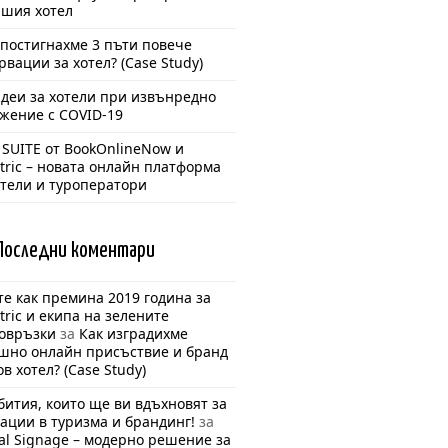
ашия хотел
 постигнахме 3 пъти повече
рвации за хотел? (Case Study)
идеи за хотели при извънредно
жение с COVID-19
 SUITE от BookOnlineNow и
ntric – новата онлайн платформа
отели и туроператори
Последни
коментари
е как премина 2019 година за
ntric и екипа на зелените
овръзки
за
Как изградихме
шно онлайн присъствие и бранд
ов хотел? (Case Study)
бития, които ще ви вдъхновят за
ации в туризма и брандинг!
за
tal Signage – модерно решение за