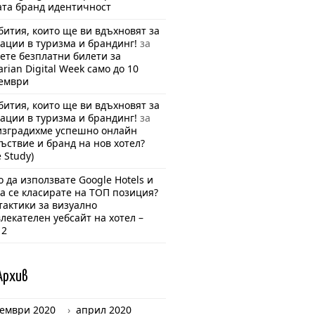
та бранд идентичност
бития, които ще ви вдъхновят за
ации в туризма и брандинг!
за
ете безплатни билети за
arian Digital Week само до 10
ември
бития, които ще ви вдъхновят за
ации в туризма и брандинг!
за
изградихме успешно онлайн
ъствие и бранд на нов хотел?
e Study)
 да използвате Google Hotels и
да се класирате на ТОП позиция?
тактики за визуално
лекателен уебсайт на хотел –
 2
Арх
ив
ември 2020
април 2020