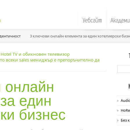
а
Уебсайт
Академи
дентичност
3 ключови онлайн елемента за един хотелиерски биз
, Hotel TV и обикновен телевизор
ито всеки sales мениджър е препоръчително да
и онлайн
а
за един
Audi
ки бизнес
HoRe
Без 