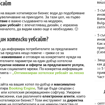
ваша
бсайт
5 съ
на вашия хотилиерски бизнес води до подобряване
инов
увеличаване на приходите. За тази цел, на първо
Взем
твие
е важно създаването на модерен,
Bulg
ран уебсайт
с впечатляващ дизайн, с изразена
септ
началото, да видим какво още е необходимо. 🙂
5 съ
един хотелски уебсайт?
инов
Как 
прис
е да информира потребителите за предлаганите
(Cas
ъв предлага нещо повече – грижи се за
о изживяване
и отговаря на конкретните нужди на
Защо
ителните параметри на един добър хотелски
как 
туални новини и оферти за предлаганите услуги,
за
5 
и към социалните мрежи. По-конкретна информация
прив
атията –
„Оптимизиран хотелски уебсайт за лесно
Част
.
сайта на вашия хотел по-добър и
максимално
ентира
Booking Engine
.
Той ще бъде свързан с
 или хотелския резервационен софтуер. Уморени
омисионни, към различните
електронни агенти
, които
хотелиерски бизнес? Този инструмент за
директна
септ
еме на потребителите и ще намали средства от