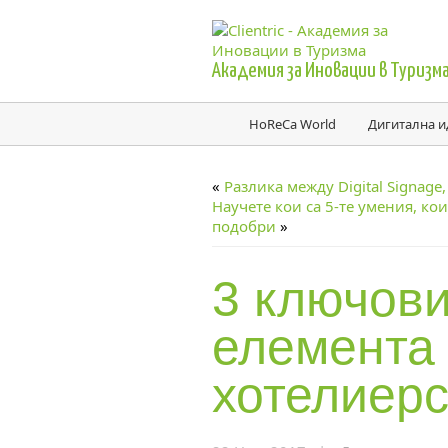
Академия за Иновации в Туризм
HoReCa World
Дигитална и
«
Разлика между Digital Signage
Научете кои са 5-те умения, ко
подобри
»
3 ключов
елемент
хотелиерс