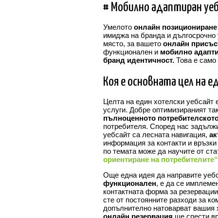
# Мобилно адаптиран уе
Умелото
онлайн позициониране
имиджа на бранда и дългосрочно 
място, за вашето
онлайн присъс
функционален и
мобилно адапти
бранд идентичност.
Това е само 
Коя е основната цел на 
Целта на един хотелски уебсайт 
услуги. Добре оптимизираният так
пълноценното потребителскот
потребителя. Според нас задълж
уебсайт са лесната навигация,
ак
информация за контакти и връзк
по темата може да научите от ст
ориентирaне на потребителите“
Още една идея да направите уеб
функционален
, е да се имплем
контактната форма за резервации
сте от постоянните разходи за к
допълнително натоварват вашия 
онлайн резервация
ще спести вр