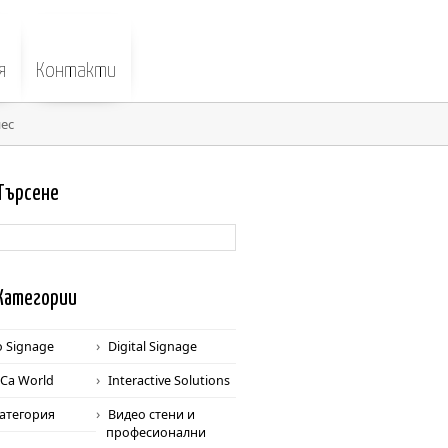
я
Контакти
нес
Търс
ене
Катег
ории
o Signage
Digital Signage
Ca World
Interactive Solutions
категория
Видео стени и
професионални