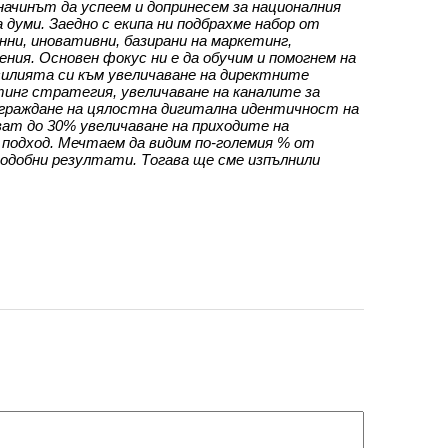
начинът да успеем и допринесем за националния
 думи. Заедно с екипа ни подбрахме набор от
ни, иновативни, базирани на маркетинг,
ия. Основен фокус ни е да обучим и помогнем на
силията си към увеличаване на директните
тинг стратегия, увеличаване на каналите за
зграждане на цялостна дигитална идентичност на
ат до 30% увеличаване на приходите на
подход. Мечтаем да видим по-големия % от
подобни резултати. Тогава ще сме изпълнили