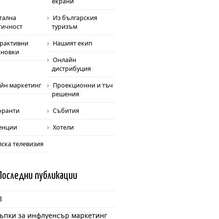
екрани
тална
Из българския
тичност
туризъм
рактивни
Нашият екип
ановки
Онлайн
дистрибуция
йн маркетинг
Проекционни и тъч
решения
оранти
Събития
енции
Хотели
лска телевизия
Последни
публикации
8
тъпки за инфлуенсър маркетинг