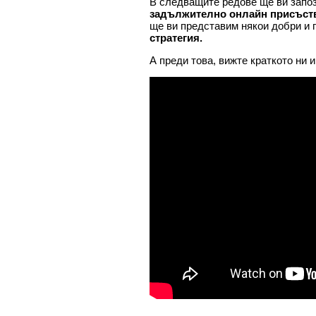
В следващите редове ще ви запо
задължително онлайн присъст
ще ви представим някои добри и 
стратегия.
А преди това, вижте краткото ни 