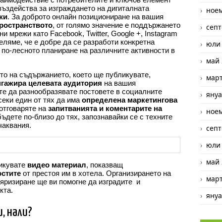
 въздейства за изграждането на дигиталната
ное
жи
. За доброто онлайн позициониране на вашия
пространството
, от голямо значение е поддържането
септ
и мрежи като Facebook, Twitter, Google +, Instagram
еляме, че е добре да се разработи конкретна
юли
а по-лесното планиране на различните активности в
май 
о на съдържанието, което ще публикувате,
март
нгажира целевата аудитория
на вашия
те да разнообразявате постовете в социалните
януа
секи един от тях да има
определена маркетингова
отговаряте на
запитванията и коментарите на
ное
ъдете по-близо до тях, запознавайки се с техните
чаквания.
септ
юли
май 
ликувате
видео материал
, показващ
остите
от престоя им в хотела. Организирането на
март
ляризиране ще ви помогне да изградите и
кта.
януа
, нали?