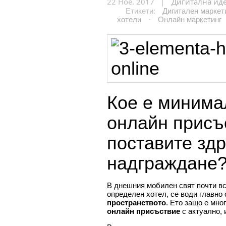
22 Ное. 2017 |
Дигитална ид
Етикети:
Дигитален маркет
хотели
·
Онлайн маркетинг
Кое е минима
онлайн присъс
поставите здр
надграждане
В днешния мобилен свят почти вс
определен хотел, се води главно 
пространството
. Ето защо е мно
онлайн присъствие
с актуално, 