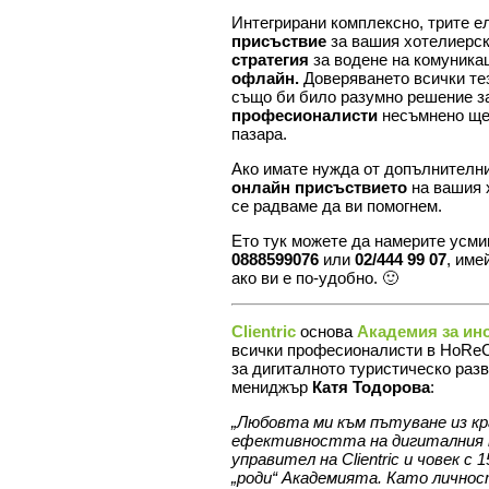
Интегрирани комплексно, трите е
присъствие
за вашия хотелиерск
стратегия
за водене на комуника
офлайн
.
Доверяването всички те
също би било разумно решение 
професионалисти
несъмнено ще 
пазара.
Ако имате нужда от допълнителни
онлайн присъствието
на вашия х
се радваме да ви помогнем.
Ето тук можете да намерите усмивк
0888599076
или
02/444 99 07
, им
ако ви е по-удобно. 🙂
Clientric
основа
Академия за ин
всички професионалисти в HoReC
за дигиталното туристическо раз
мениджър
Катя Тодорова
:
„Любовта ми към пътуване из кр
ефективността на дигиталния 
управител на Clientric и човек 
„роди“ Академията. Като личнос