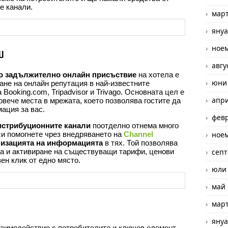
е канали.
март
януа
ное
и
авгу
о задължително онлайн присъствие
на хотела е
юни
не на онлайн репутация в най-известните
а Booking.com, Tripadvisor и Trivago. Основната цел е
апри
овече места в мрежата, което позволява гостите да
ация за вас.
февр
истрибуционните канали
поотделно отнема много
си помогнете чрез внедряването на
Channel
ное
лизацията на информацията
в тях.
Той позволява
а и активиране на съществуващи тарифи, ценови
септ
ен клик от едно място.
юли
май 
март
януа
заимодействие с потребителите и ключов елемент