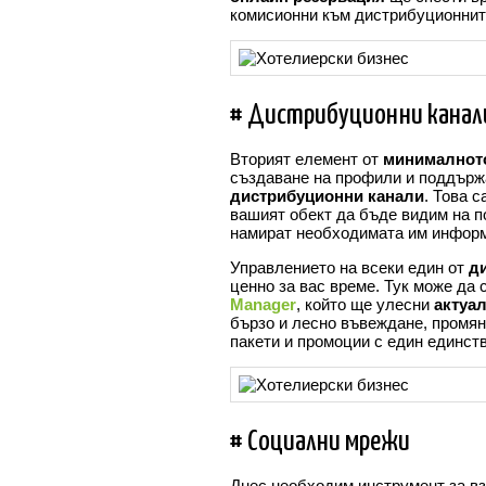
комисионни към дистрибуционнит
# Дистрибуционни канал
Вторият елемент от
минималнот
създаване на профили и поддържа
дистрибуционни канали
. Това с
вашият обект да бъде видим на п
намират необходимата им информ
Управлението на всеки един от
д
ценно за вас време. Тук може да 
Manager
, който ще улесни
актуа
бързо и лесно въвеждане, промян
пакети и промоции с един единств
# Социални мрежи
Днес необходим инструмент за в