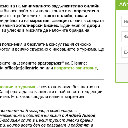
Аб
лемента на
минималното задължително онлайн
и бизнес работят изцяло, когато има
определена
ция с потребителите –
както онлайн, така и
зи дейности на
маркетинг агенция
с опит в сферата
за вашия
хотелиерски бизнес.
Един екип от
добри
ви улесни в мисията да наложите бранда на
 пояснения и безплатна консултация относно
отел и всичко свързано с иновациите в туризма, ще
ите на „зелените вратовръзки“ на Clientric:
ейл
office[at]clientric.bg
или
изпратете запитване
,
овации в туризма
, с която помагаме безплатно на
a сферата да са запознати с най-новите тенденции
витие. Ето какво споделя нашият маркетинг
асотите на България, в комбинация с
маркетинг и общата ни визия с
Андрей Лилов
,
с 15-годишен опит в целия туристически бранш,
ти, които всеки ден се развиват и работят в