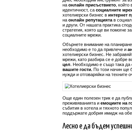
на
онлайн присъствието
, който
идентичност, са
социалните мре
хотелиерски бизнес в
интернет 
на
онлайн репутацията
в социалн
и други. От нашата практика спод
стратегия, която ще ви помогне з
социалните мрежи.
Обърнете внимание на планиранет
необходимо е то да привлече и
а
хотелиерски бизнес. Не забравяй
мрежи, като разбира се е добре в
цел
. Необходимо е също така да 
вашите гости.
По този начин ще б
нужди и отговаряйки на техните о
Още един полезен трик е да пуб
преживяванията и
емоциите на г
събития в хотела и тяхното попу
поддържате добрия имидж на обе
Лесно е да бъдем успешни