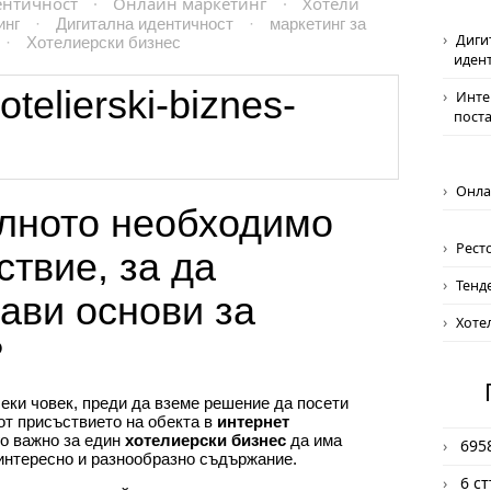
ентичност
·
Онлайн маркетинг
·
Хотели
инг
·
Дигитална идентичност
·
маркетинг за
Диги
·
Хотелиерски бизнес
иден
Инте
пост
Онла
лното необходимо
Рест
твие, за да
Тенд
ави основи за
Хоте
?
еки човек, преди да вземе решение да посети
от присъствието на обекта в
интернет
го важно за един
хотелиерски бизнес
да има
695
интересно и разнообразно съдържание.
6 с