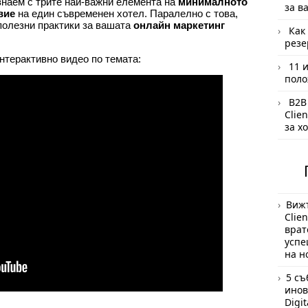
знаем с трите най-важни елемента на
минималното
за в
вие
на един съвременен хотел. Паралелно с това,
полезни практики за вашата
онлайн маркетинг
Как
резе
интерактивно видео по темата:
11 
поло
B2B
Clie
за х
Вижт
Clie
врат
успе
на н
5 съ
инов
Digi