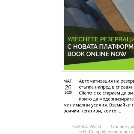
Автоматизация на резерв
МАР.
стъпка напред в справян
26
Clientric се стараем да
2020
които да модернизирате 
минимални усилия. Вземайки пр
всички негативи, които ...
HoReCa World
·
Онлайн ди
HoReCa професионалисти