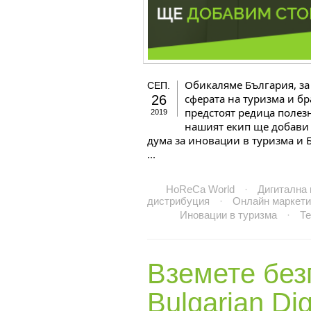
Обикаляме България, за
СЕП.
сферата на туризма и б
26
предстоят редица полез
2019
нашият екип ще добави с
дума за иновации в туризма и 
...
HoReCa World
·
Дигитална
дистрибуция
·
Онлайн маркети
Иновации в туризма
·
Т
Вземете без
Bulgarian Dig