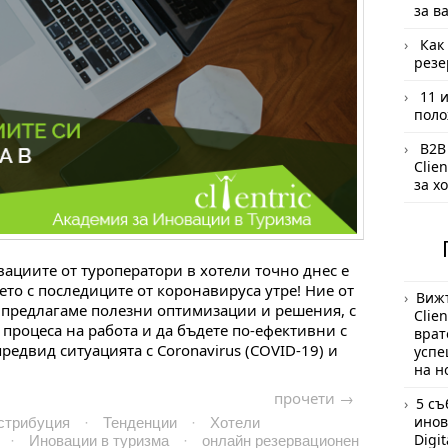
за в
Как
резе
11 
поло
B2B
Clie
за х
ациите от туроператори в хотели точно днес е
ето с последиците от коронавируса утре! Ние от
Вижт
 ви предлагаме полезни оптимизации и решения, с
Clie
процеса на работа и да бъдете по-ефективни с
врат
едвид ситуацията с Coronavirus (COVID-19) и
успе
на н
прочети →
5 съ
инов
стрибуция
·
Тенденции
·
Хотели
Digi
·
Иновации в туризма
·
онлайн резервационен