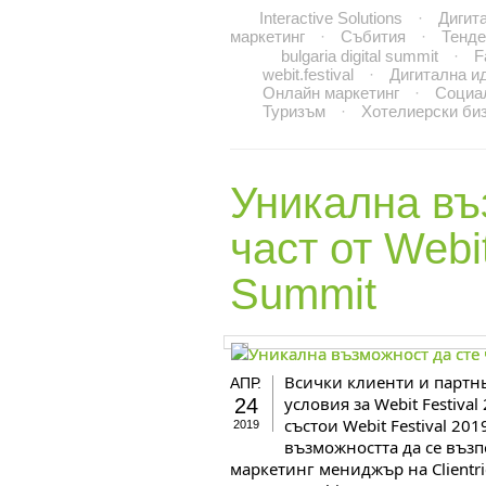
Interactive Solutions
·
Дигит
маркетинг
·
Събития
·
Тенд
bulgaria digital summit
·
F
webit.festival
·
Дигитална и
Онлайн маркетинг
·
Социа
Туризъм
·
Хотелиерски би
Уникална въ
част
от Webit
Summit
Всички клиенти и партнь
АПР.
условия за Webit Festival
24
състои Webit Festival 20
2019
възможността да се възп
маркетинг мениджър на Clientri