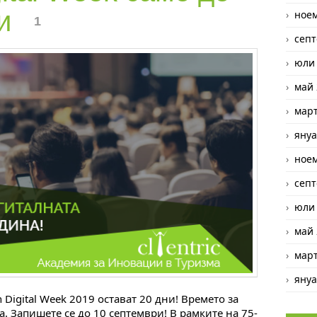
ри
ное
1
септ
юли
май 
март
януа
ное
септ
юли
май 
март
януа
 Digital Week 2019 остават 20 дни! Времето за
. Запишeте се до 10 септември! В рамките на 75-