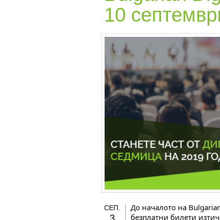
10 септемв
До началото на Bulgarian
СЕП.
безплатни билети изтича
3