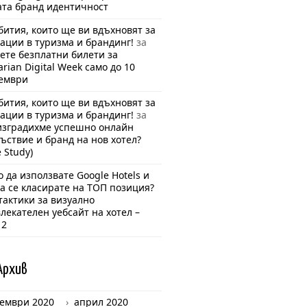
та бранд идентичност
бития, които ще ви вдъхновят за
ации в туризма и брандинг!
за
ете безплатни билети за
arian Digital Week само до 10
ември
бития, които ще ви вдъхновят за
ации в туризма и брандинг!
за
изградихме успешно онлайн
ъствие и бранд на нов хотел?
e Study)
 да използвате Google Hotels и
да се класирате на ТОП позиция?
тактики за визуално
лекателен уебсайт на хотел –
 2
Арх
ив
ември 2020
април 2020