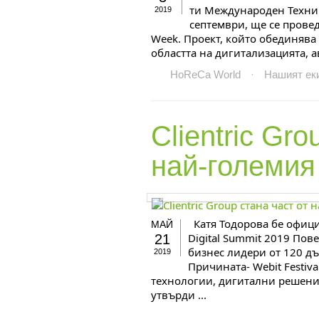
ти Международен Технич
2019
септември, ще се провед
Week. Проект, който обединяв
областта на дигитализацията, ав
HoReCa World
·
Нашият ек
Clientric Gr
най-големия
Катя Тодорова бе официа
МАЙ
Digital Summit 2019 Пов
21
бизнес лидери от 120 дъ
2019
Причината- Webit Festiv
технологии, дигитални решения
утвърди ...