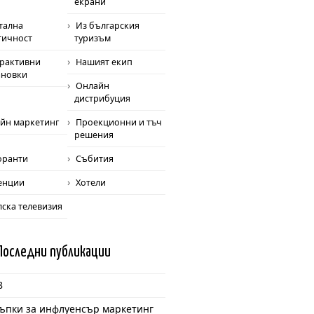
екрани
тална
Из българския
тичност
туризъм
рактивни
Нашият екип
ановки
Онлайн
дистрибуция
йн маркетинг
Проекционни и тъч
решения
оранти
Събития
енции
Хотели
лска телевизия
Последни
публикации
8
тъпки за инфлуенсър маркетинг