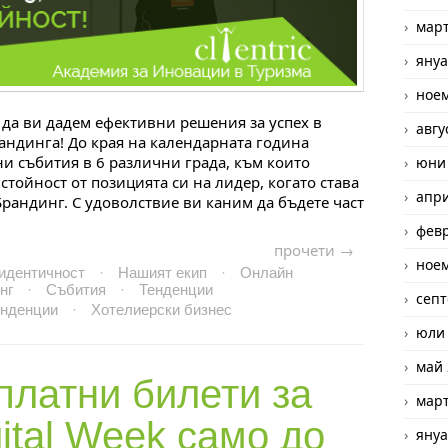
март
януа
ное
 да ви дадем ефективни решения за успех в
авгу
рандинга! До края на календарната година
ни събития в 6 различни града, към които
юни
тойност от позицията си на лидер, когато става
апри
Брандинг. С удоволствие ви каним да бъдете част
февр
прочети →
ное
 идентичност
·
Нашият екип
·
Онлайн
нг
·
Събития
·
Тенденции
септ
енденции
·
Хотелиерски бизнес
юли
май 
платни билети за
март
ital
Week само до
януа