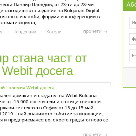
Аб
ески Панаир Пловдив, от 23-ти до 28-ми
е тазгодишното издание на Bulgarian Digital
а няколко изложби, форуми и конференции в
томатизацията, ...
прочети →
ип
·
Тенденции
·
Хотели
oup стана част
от
 Webit досега
лен домакин и създател на Webit Bulgaria
ече от 15 000 посетители и стотици световни
ржави се стекоха в София от 13 до 15 май.
al 2019 – най-значимото събитие за иновации,
 и предприемачество, с което градът отново се
прочети →