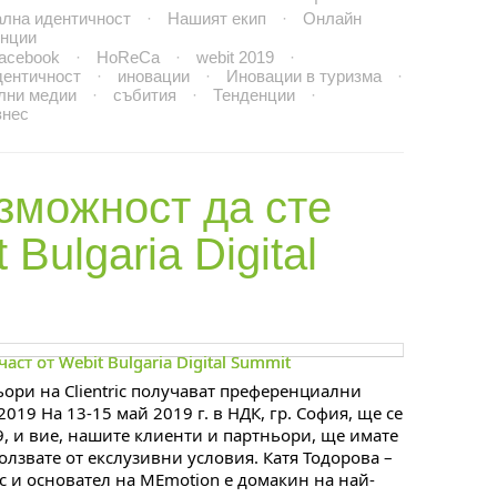
ална идентичност
·
Нашият екип
·
Онлайн
енции
acebook
·
HoReCa
·
webit 2019
·
дентичност
·
иновации
·
Иновации в туризма
·
лни медии
·
събития
·
Тенденции
·
знес
зможност да сте
 Bulgaria Digital
ори на Clientric получават преференциални
 2019 На 13-15 май 2019 г. в НДК, гр. София, ще се
19, и вие, нашите клиенти и партньори, ще имате
олзвате от екслузивни условия. Катя Тодорова –
c и основател на MEmotion е домакин на най-