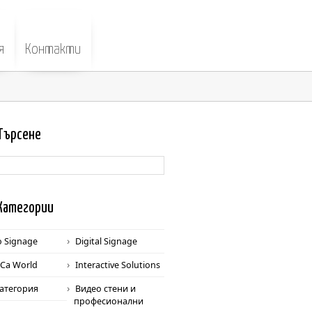
я
Контакти
Търс
ене
Катег
ории
o Signage
Digital Signage
Ca World
Interactive Solutions
категория
Видео стени и
професионални