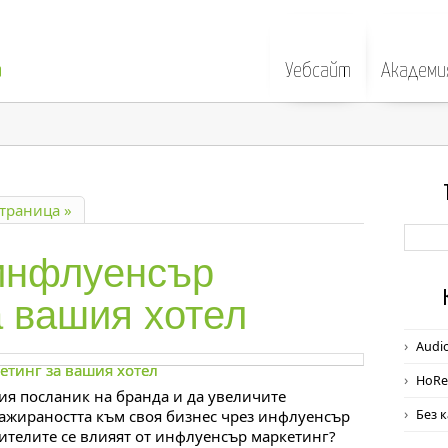
а
Уебсайт
Академи
траница »
 инфлуенсър
а вашия хотел
Audi
HoRe
ия посланик на бранда и да увеличите
гажираността към своя бизнес чрез инфлуенсър
Без 
ителите се влияят от инфлуенсър маркетинг?