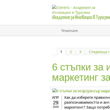
Академия за Иновации в Туризм
Тенденции
1
2
3
Следваща с
6 стъпки за
маркетинг з
Как да изберете правилн
АПР.
разпознаваемостта и ан
29
маркетинг? Защо потреб
2020