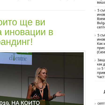
ваша
5 съ
инов
Взем
оито ще ви
Bulg
септ
а иновации в
5 съ
рандинг!
инов
Как 
прис
(Cas
Защо
как 
за
5 
прив
Част
септ