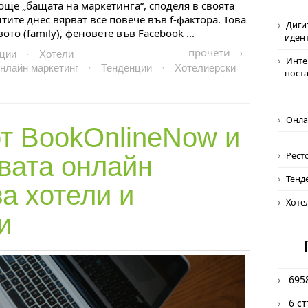
ще „бащата на маркетинга“, споделя в своята
нтите днес вярват все повече във f-фактора. Това
Диги
вото (family), феновете във Facebook ...
иден
прочети →
ции
·
Хотели
Инте
нлайн маркетинг
·
Тенденции
·
Хотелиерски
пост
Онла
т BookOnlineNow и
Рест
вата онлайн
Тенд
а хотели и
Хоте
и
695
6 с