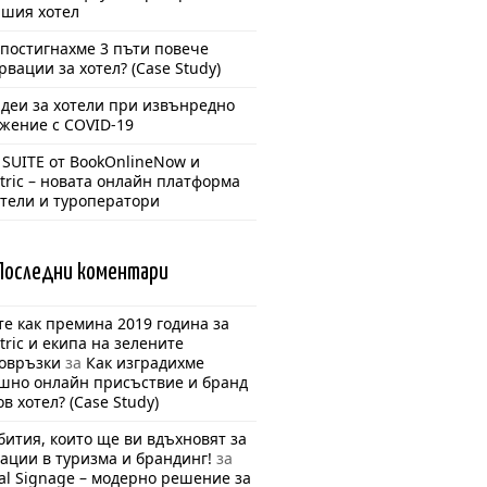
ашия хотел
 постигнахме 3 пъти повече
рвации за хотел? (Case Study)
идеи за хотели при извънредно
жение с COVID-19
 SUITE от BookOnlineNow и
ntric – новата онлайн платформа
отели и туроператори
Последни
коментари
е как премина 2019 година за
ntric и екипа на зелените
овръзки
за
Как изградихме
шно онлайн присъствие и бранд
ов хотел? (Case Study)
бития, които ще ви вдъхновят за
ации в туризма и брандинг!
за
tal Signage – модерно решение за