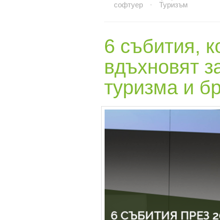
софтуер
·
Туризъм
6 събития, к
вдъхновят
з
туризма и б