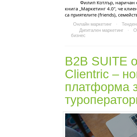
Филип Котлър, наричан о
книга „Маркетинг 4.0“, че клие
са приятелите (friends), семейст
Онлайн маркетинг
·
Тенден
Дигитален маркетинг
·
О
бизнес
B2B SUITE о
Clientric –
но
платформа з
туроператор